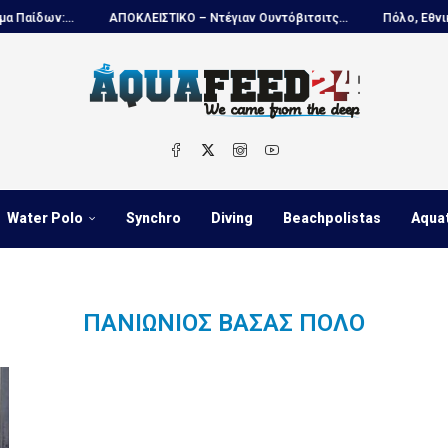
δων:...
ΑΠΟΚΛΕΙΣΤΙΚΟ – Ντέγιαν Ουντόβιτσιτς...
Πόλο, Εθνική Νέ
Water Polo
Synchro
Diving
Beachpolistas
Aqua
ΠΑΝΙΏΝΙΟΣ ΒΆΣΑΣ ΠΌΛΟ