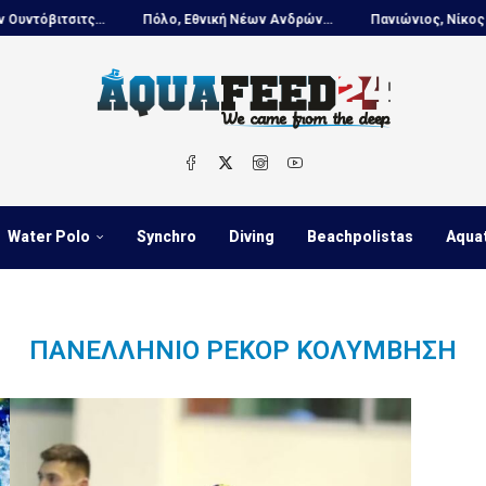
βιτσιτς...
Πόλο, Εθνική Νέων Ανδρών...
Πανιώνιος, Νίκος Κουτο
Water Polo
Synchro
Diving
Beachpolistas
Aqua
ΠΑΝΕΛΛΉΝΙΟ ΡΕΚΌΡ ΚΟΛΎΜΒΗΣΗ