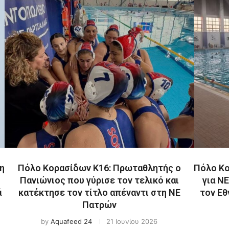
η
Πόλο Κορασίδων Κ16: Πρωταθλητής ο
Πόλο Κο
Πανιώνιος που γύρισε τον τελικό και
για Ν
ά
κατέκτησε τον τίτλο απέναντι στη ΝΕ
τον Εθ
Πατρών
by
Aquafeed 24
21 Ιουνίου 2026