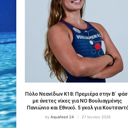
Πόλο Νεανίδων Κ18: Πρεμιέρα στην Β΄ φάσ
με άνετες νίκες για ΝΟ Βουλιαγμένης
Πανιώνιο και Εθνικό. 5 γκολ για Κουτσαντ
by
Aquafeed 24
27 Ιουνίου 2026