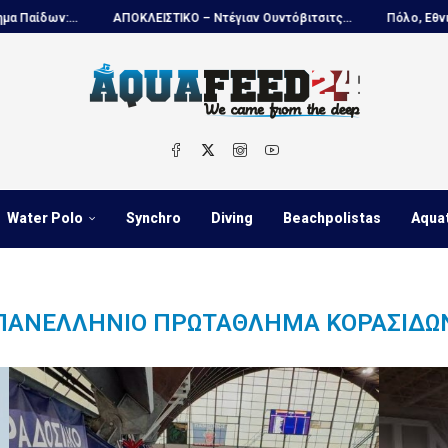
ων:...
ΑΠΟΚΛΕΙΣΤΙΚΟ – Ντέγιαν Ουντόβιτσιτς...
Πόλο, Εθνική Νέ
Water Polo
Synchro
Diving
Beachpolistas
Aqua
ΠΑΝΕΛΛΉΝΙΟ ΠΡΩΤΆΘΛΗΜΑ ΚΟΡΑΣΊΔΩ