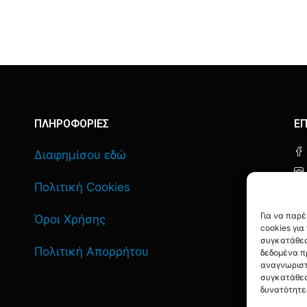
ΠΛΗΡΟΦΟΡΙΕΣ
ΕΠ
Διαφημίσου εδώ
Πολιτική Cookies
Για να παρ
Όροι Χρήσης
cookies γι
συγκατάθεσ
Πολιτική Απορρήτου
δεδομένα π
αναγνωριστ
συγκατάθεσ
δυνατότητε