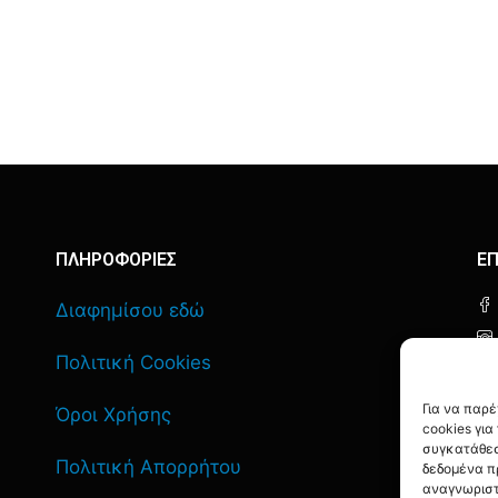
ΠΛΗΡΟΦΟΡΙΕΣ
ΕΠ
Διαφημίσου εδώ
Πολιτική Cookies
Για να παρ
Όροι Χρήσης
cookies γι
συγκατάθεσ
Πολιτική Απορρήτου
δεδομένα π
αναγνωριστ