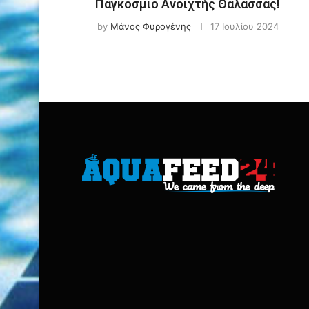
Παγκόσμιο Ανοιχτής Θάλασσας!
by
Μάνος Φυρογένης
17 Ιουλίου 2024