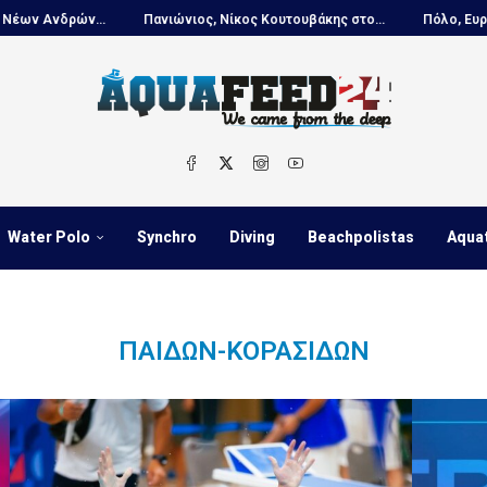
ρών...
Πανιώνιος, Νίκος Κουτουβάκης στο...
Πόλο, Ευρωπαϊκό Π
Water Polo
Synchro
Diving
Beachpolistas
Aqua
ΠΑΊΔΩΝ-ΚΟΡΑΣΊΔΩΝ