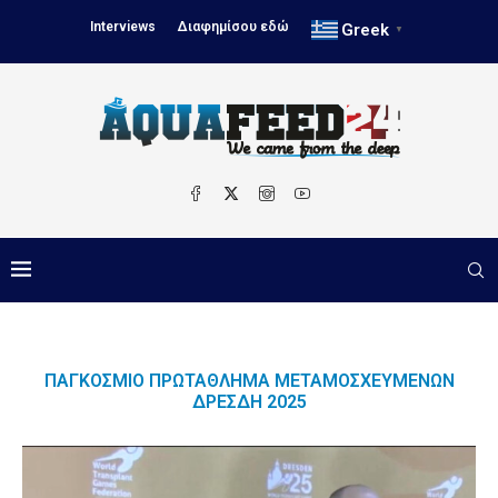
Interviews
Διαφημίσου εδώ
Greek
▼
ΠΑΓΚΌΣΜΙΟ ΠΡΩΤΆΘΛΗΜΑ ΜΕΤΑΜΟΣΧΕΥΜΈΝΩΝ
ΔΡΈΣΔΗ 2025