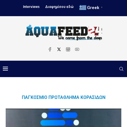
Interviews
Διαφημίσου εδώ
Greek
▼
ΠΑΓΚΌΣΜΙΟ ΠΡΩΤΆΘΛΗΜΑ ΚΟΡΑΣΊΔΩΝ