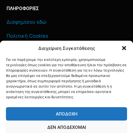
ΠΛΗΡΟΦΟΡΙΕΣ
Διαφημίσου εδώ
Πολιτική Cookies
Διαχείριση Συγκατάθεσης
Όροι Χρήσης
Για να παρέχουμε την καλύτερη εμπειρία, χρησιμοποιούμε
Πολιτική Απορρήτου
τεχνολογίες όπως cookies για την αποθήκευση ή/και την πρόσβαση σε
πληροφορίες συσκευών. Η συγκατάθεση για τις εν λόγω τεχνολογίες
θα μας επιτρέψει να επεξεργαστούμε δεδομένα προσωπικού
χαρακτήρα, όπως συμπεριφορά περιήγησης ή μοναδικά
αναγνωριστικά σε αυτόν τον ιστότοπο. Η μη συγκατάθεση ή η
ανάκληση της συγκατάθεσης, μπορεί να επηρεάσει αρνητικά
ΕΠΙΚΟΙΝΩΝΙΑ
ορισμένες λειτουργίες και δυνατότητες.
FACEBOOK
TWITTER
INSTAGRAM
YOUTUBE
ΑΠΟΔΟΧΉ
ΔΕΝ ΑΠΟΔΈΧΟΜΑΙ