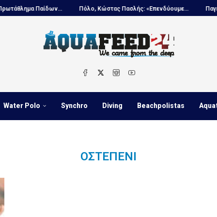
θλημα Παίδων...
Πόλο, Κώστας Πασλής: «Επενδύουμε...
Παγκόσμι
Water Polo
Synchro
Diving
Beachpolistas
Aqua
ΟΣΤΕΠΈΝΙ