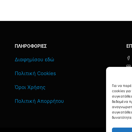
ΠΛΗΡΟΦΟΡΙΕΣ
ΕΠ
Διαφημίσου εδώ
Πολιτική Cookies
Για να παρ
Όροι Χρήσης
cookies γι
συγκατάθεσ
Πολιτική Απορρήτου
δεδομένα π
αναγνωριστ
συγκατάθεσ
δυνατότητε