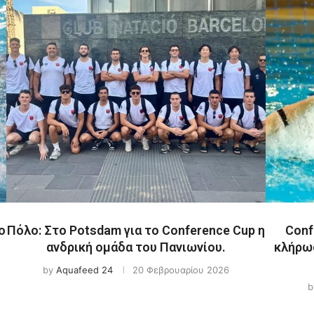
ο
Πόλο: Στο Potsdam για το Conference Cup η
Conf
ανδρική ομάδα του Πανιωνίου.
κλήρωσ
by
Aquafeed 24
20 Φεβρουαρίου 2026
b