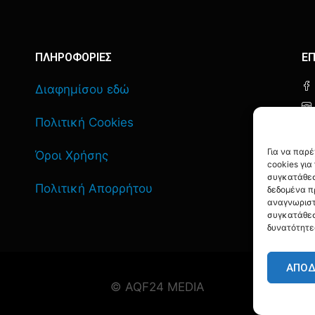
ΠΛΗΡΟΦΟΡΙΕΣ
ΕΠ
Διαφημίσου εδώ
Πολιτική Cookies
Για να παρ
Όροι Χρήσης
cookies γι
συγκατάθεσ
Πολιτική Απορρήτου
δεδομένα π
αναγνωριστ
συγκατάθεσ
δυνατότητε
ΑΠΟ
© AQF24 MEDIA