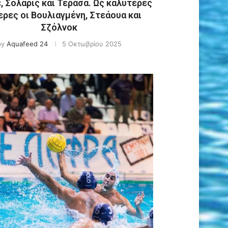
, Σολάρις και Τεράσα. Ως καλύτερες
ρες οι Βουλιαγμένη, Στεάουα και
Σζόλνοκ
by
Aquafeed 24
5 Οκτωβρίου 2025