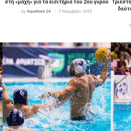
στη «μάχη» για τα εισιτήρια του 2ου γύρου
Τριέστε
δεύτε
by
Aquafeed 24
7 Νοεμβρίου 2025