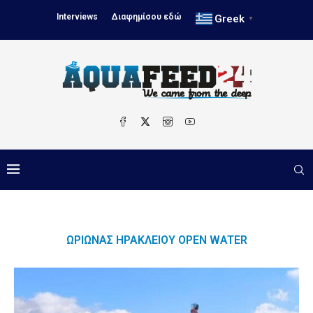
Interviews
Διαφημίσου εδώ
Greek
▼
ΩΡΊΩΝΑΣ ΗΡΑΚΛΕΊΟΥ OPEN WATER