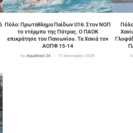
ά
Πόλο: Πρωτάθλημα Παίδων U16: Στον ΝΟΠ
Πόλο
το ντέρμπυ της Πάτρας. Ο ΠΑΟΚ
Χανί
επικράτησε του Πανιωνίου. Τα Χανιά τον
Γλυφάδ
ΑΟΠΦ 15-14
Π
by
Aquafeed 24
11 Ιανουαρίου 2026
b