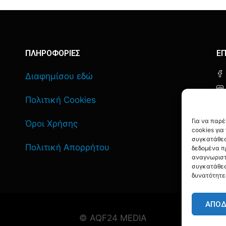
ΠΛΗΡΟΦΟΡΙΕΣ
ΕΠ
Διαφημίσου εδώ
Πολιτική Cookies
Για να παρ
Όροι Χρήσης
cookies γι
συγκατάθεσ
Πολιτική Απορρήτου
δεδομένα π
αναγνωριστ
συγκατάθεσ
δυνατότητε
ΑΠΟ
© AQF24 MEDIA