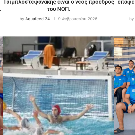
Τσιμπλοστεφανάκης είναι ο νέος πρόεδρος
επαφές
.
του ΝΟΠ.
by
Aquafeed 24
9 Φεβρουαρίου 2026
by