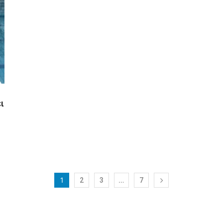
ι
1
…
2
3
7