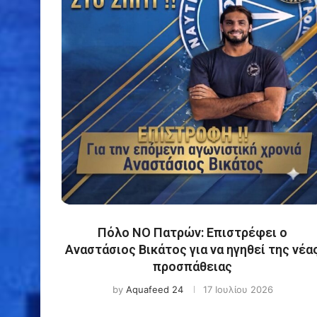
Πόλο ΝΟ Πατρών: Επιστρέφει ο
Αναστάσιος Βικάτος για να ηγηθεί της νέα
προσπάθειας
by
Aquafeed 24
17 Ιουλίου 2026