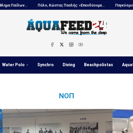
Πόλο, Κώστας Πασλής: «Επενδύουμε...
Παγκόσμιο πρωτάθλημα Παίδω
Water Polo
Synchro
Diving
Beachpolistas
Aqua
ΝΟΠ