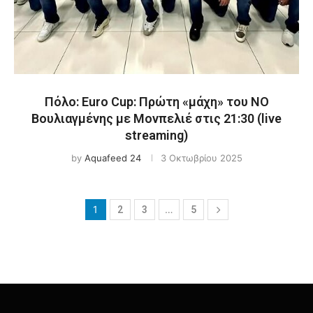
Πόλο: Euro Cup: Πρώτη «μάχη» του ΝΟ
Βουλιαγμένης με Μονπελιέ στις 21:30 (live
streaming)
by
Aquafeed 24
3 Οκτωβρίου 2025
1
…
2
3
5