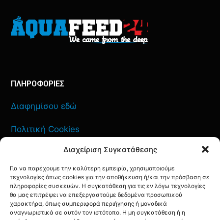
ΠΛΗΡΟΦΟΡΙΕΣ
Διαφημίσου εδώ
Πολιτική Cookies
Διαχείριση Συγκατάθεσης
Όροι Χρήσης
Για να παρέχουμε την καλύτερη εμπειρία, χρησιμοποιούμε
Πολιτική Απορρήτου
τεχνολογίες όπως cookies για την αποθήκευση ή/και την πρόσβαση σε
πληροφορίες συσκευών. Η συγκατάθεση για τις εν λόγω τεχνολογίες
θα μας επιτρέψει να επεξεργαστούμε δεδομένα προσωπικού
χαρακτήρα, όπως συμπεριφορά περιήγησης ή μοναδικά
αναγνωριστικά σε αυτόν τον ιστότοπο. Η μη συγκατάθεση ή η