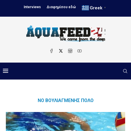
Interviews
Διαφημίσου εδώ
Greek
▼
ΝΟ ΒΟΥΛΙΑΓΜΈΝΗΣ ΠΌΛΟ