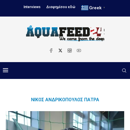
Interviews
Διαφημίσου εδώ
Greek
▼
ΝΊΚΟΣ ΑΝΔΡΙΚΌΠΟΥΛΟΣ ΠΆΤΡΑ