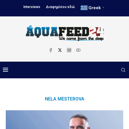
Interviews
Διαφημίσου εδώ
Greek
▼
NELA MESTEROVA