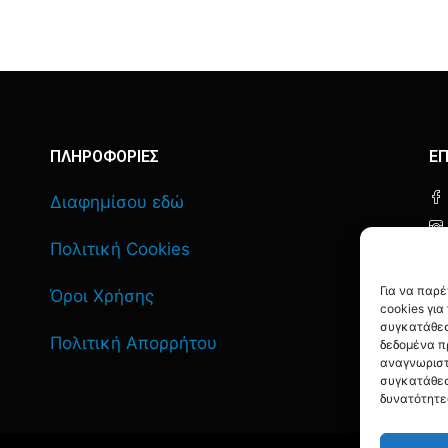
ΠΛΗΡΟΦΟΡΙΕΣ
ΕΠ
Διαφημίσου εδώ
Πολιτική Cookies
Για να παρ
Όροι Χρήσης
cookies γι
συγκατάθεσ
Πολιτική Απορρήτου
δεδομένα π
αναγνωριστ
συγκατάθεσ
δυνατότητε