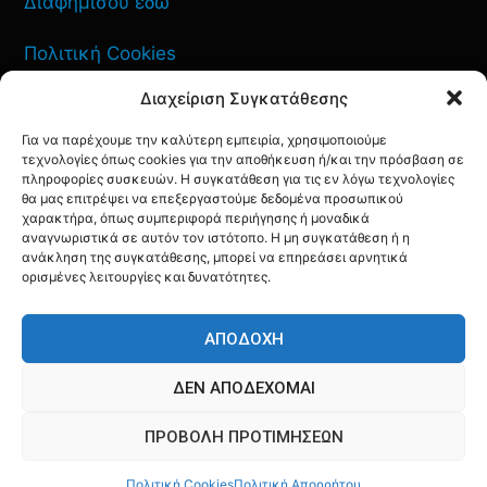
Διαφημίσου εδώ
Πολιτική Cookies
Διαχείριση Συγκατάθεσης
Όροι Χρήσης
Για να παρέχουμε την καλύτερη εμπειρία, χρησιμοποιούμε
Πολιτική Απορρήτου
τεχνολογίες όπως cookies για την αποθήκευση ή/και την πρόσβαση σε
πληροφορίες συσκευών. Η συγκατάθεση για τις εν λόγω τεχνολογίες
θα μας επιτρέψει να επεξεργαστούμε δεδομένα προσωπικού
χαρακτήρα, όπως συμπεριφορά περιήγησης ή μοναδικά
αναγνωριστικά σε αυτόν τον ιστότοπο. Η μη συγκατάθεση ή η
ανάκληση της συγκατάθεσης, μπορεί να επηρεάσει αρνητικά
ΕΠΙΚΟΙΝΩΝΙΑ
ορισμένες λειτουργίες και δυνατότητες.
FACEBOOK
TWITTER
INSTAGRAM
YOUTUBE
ΑΠΟΔΟΧΉ
ΔΕΝ ΑΠΟΔΈΧΟΜΑΙ
ΠΡΟΒΟΛΉ ΠΡΟΤΙΜΉΣΕΩΝ
© AQF24 MEDIA
Πολιτική Cookies
Πολιτική Απορρήτου