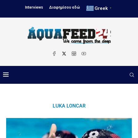
Interviews
Διαφημίσου εδώ
Greek
▼
LUKA LONCAR