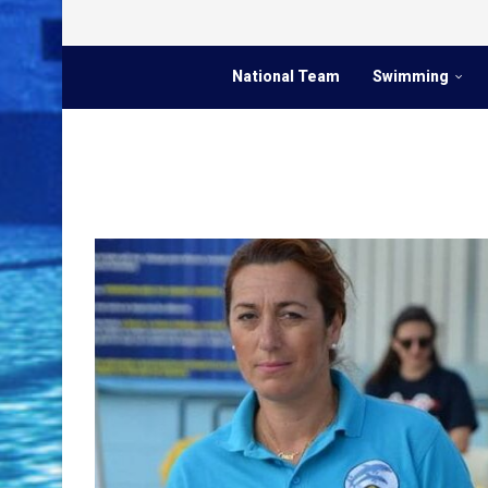
National Team
Swimming