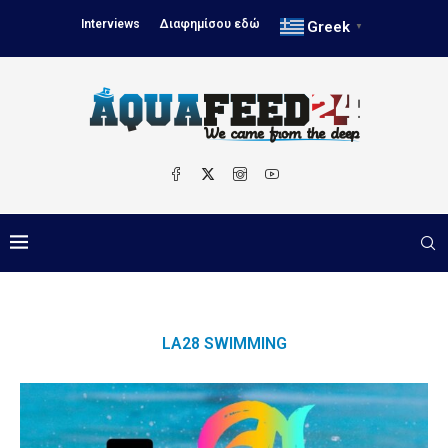
Interviews
Διαφημίσου εδώ
Greek
▼
LA28 SWIMMING