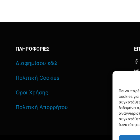
ΠΛΗΡΟΦΟΡΙΕΣ
ΕΠ
Διαφημίσου εδώ
Πολιτική Cookies
Για να παρ
Όροι Χρήσης
cookies γι
συγκατάθεσ
Πολιτική Απορρήτου
δεδομένα π
αναγνωριστ
συγκατάθεσ
δυνατότητε