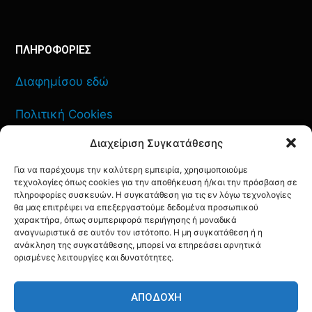
ΠΛΗΡΟΦΟΡΙΕΣ
Διαφημίσου εδώ
Πολιτική Cookies
Διαχείριση Συγκατάθεσης
Όροι Χρήσης
Για να παρέχουμε την καλύτερη εμπειρία, χρησιμοποιούμε
Πολιτική Απορρήτου
τεχνολογίες όπως cookies για την αποθήκευση ή/και την πρόσβαση σε
πληροφορίες συσκευών. Η συγκατάθεση για τις εν λόγω τεχνολογίες
θα μας επιτρέψει να επεξεργαστούμε δεδομένα προσωπικού
χαρακτήρα, όπως συμπεριφορά περιήγησης ή μοναδικά
αναγνωριστικά σε αυτόν τον ιστότοπο. Η μη συγκατάθεση ή η
ανάκληση της συγκατάθεσης, μπορεί να επηρεάσει αρνητικά
ΕΠΙΚΟΙΝΩΝΙΑ
ορισμένες λειτουργίες και δυνατότητες.
FACEBOOK
TWITTER
INSTAGRAM
YOUTUBE
ΑΠΟΔΟΧΉ