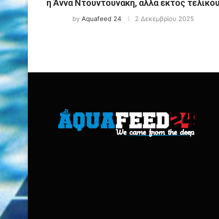
η Άννα Ντουντουνάκη, αλλά εκτός τελικο
by
Aquafeed 24
2 Δεκεμβρίου 2025