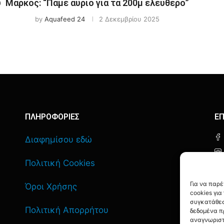
ύ
Μάρκος: “Πάμε αύριο για τα 200μ ελεύθερο”
by
Aquafeed 24
2 Δεκεμβρίου 2025
ΠΛΗΡΟΦΟΡΙΕΣ
ΕΠ
Διαφημίσου εδώ
Πολιτική Cookies
Για να παρ
Όροι Χρήσης
cookies γι
συγκατάθεσ
Πολιτική Απορρήτου
δεδομένα π
αναγνωριστ