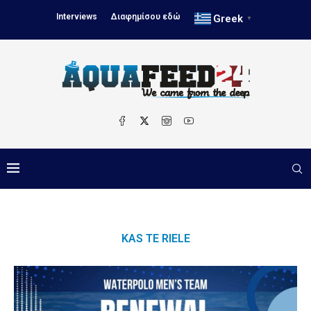
Interviews
Διαφημίσου εδώ
Greek
▼
KAS TE RIELE