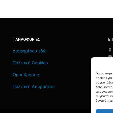
ΠΛΗΡΟΦΟΡΙΕΣ
ΕΠ
Διαφημίσου εδώ
Πολιτική Cookies
Για να παρ
Όροι Χρήσης
cookies γι
συγκατάθεσ
Πολιτική Απορρήτου
δεδομένα π
αναγνωριστ
συγκατάθεσ
δυνατότητε