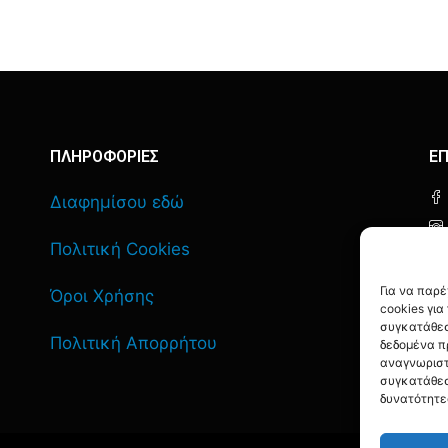
ΠΛΗΡΟΦΟΡΙΕΣ
ΕΠ
Διαφημίσου εδώ
Πολιτική Cookies
Για να παρ
Όροι Χρήσης
cookies γι
συγκατάθεσ
Πολιτική Απορρήτου
δεδομένα π
αναγνωριστ
συγκατάθεσ
δυνατότητε