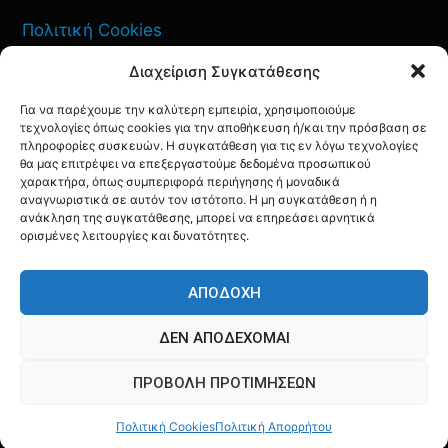
Πολιτική Cookies
Διαχείριση Συγκατάθεσης
Όροι Χρήσης
Για να παρέχουμε την καλύτερη εμπειρία, χρησιμοποιούμε
Πολιτική Απορρήτου
τεχνολογίες όπως cookies για την αποθήκευση ή/και την πρόσβαση σε
πληροφορίες συσκευών. Η συγκατάθεση για τις εν λόγω τεχνολογίες
θα μας επιτρέψει να επεξεργαστούμε δεδομένα προσωπικού
χαρακτήρα, όπως συμπεριφορά περιήγησης ή μοναδικά
αναγνωριστικά σε αυτόν τον ιστότοπο. Η μη συγκατάθεση ή η
ανάκληση της συγκατάθεσης, μπορεί να επηρεάσει αρνητικά
ΕΠΙΚΟΙΝΩΝΙΑ
ορισμένες λειτουργίες και δυνατότητες.
FACEBOOK
TWITTER
INSTAGRAM
YOUTUBE
ΑΠΟΔΟΧΉ
ΔΕΝ ΑΠΟΔΈΧΟΜΑΙ
ΠΡΟΒΟΛΉ ΠΡΟΤΙΜΉΣΕΩΝ
© AQF24 MEDIA
Πολιτική Cookies
Πολιτική Απορρήτου