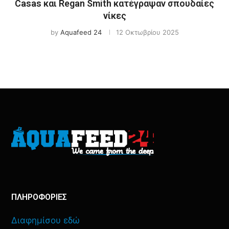
Casas και Regan Smith κατέγραψαν σπουδαίες
νίκες
by
Aquafeed 24
12 Οκτωβρίου 2025
ΠΛΗΡΟΦΟΡΙΕΣ
Διαφημίσου εδώ