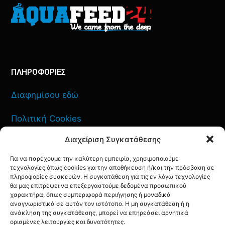
ΠΛΗΡΟΦΟΡΙΕΣ
Διαφημίσου εδώ
Πολιτική Cookies
Διαχείριση Συγκατάθεσης
Όροι Χρήσης
Για να παρέχουμε την καλύτερη εμπειρία, χρησιμοποιούμε
Πολιτική Απορρήτου
τεχνολογίες όπως cookies για την αποθήκευση ή/και την πρόσβαση σε
πληροφορίες συσκευών. Η συγκατάθεση για τις εν λόγω τεχνολογίες
θα μας επιτρέψει να επεξεργαστούμε δεδομένα προσωπικού
χαρακτήρα, όπως συμπεριφορά περιήγησης ή μοναδικά
αναγνωριστικά σε αυτόν τον ιστότοπο. Η μη συγκατάθεση ή η
ανάκληση της συγκατάθεσης, μπορεί να επηρεάσει αρνητικά
ΕΠΙΚΟΙΝΩΝΙΑ
ορισμένες λειτουργίες και δυνατότητες.