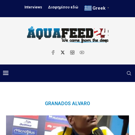
Interviews
Διαφημίσου εδώ
Greek
▼
GRANADOS ΑLVARO