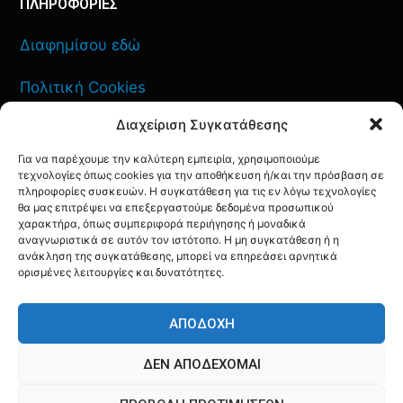
ΠΛΗΡΟΦΟΡΙΕΣ
Διαφημίσου εδώ
Πολιτική Cookies
Διαχείριση Συγκατάθεσης
Όροι Χρήσης
Για να παρέχουμε την καλύτερη εμπειρία, χρησιμοποιούμε
Πολιτική Απορρήτου
τεχνολογίες όπως cookies για την αποθήκευση ή/και την πρόσβαση σε
πληροφορίες συσκευών. Η συγκατάθεση για τις εν λόγω τεχνολογίες
θα μας επιτρέψει να επεξεργαστούμε δεδομένα προσωπικού
χαρακτήρα, όπως συμπεριφορά περιήγησης ή μοναδικά
αναγνωριστικά σε αυτόν τον ιστότοπο. Η μη συγκατάθεση ή η
ανάκληση της συγκατάθεσης, μπορεί να επηρεάσει αρνητικά
ΕΠΙΚΟΙΝΩΝΙΑ
ορισμένες λειτουργίες και δυνατότητες.
FACEBOOK
TWITTER
INSTAGRAM
YOUTUBE
ΑΠΟΔΟΧΉ
ΔΕΝ ΑΠΟΔΈΧΟΜΑΙ