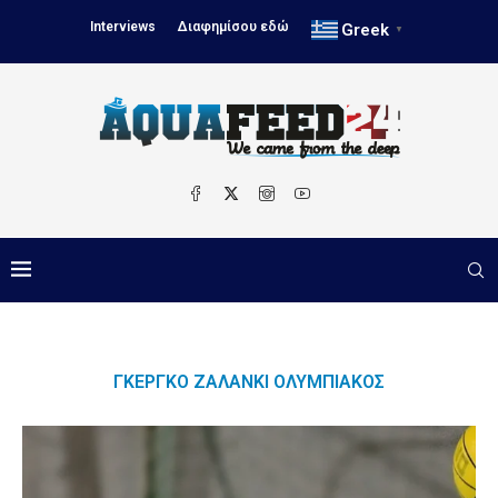
Interviews
Διαφημίσου εδώ
Greek
▼
ΓΚΈΡΓΚΟ ΖΑΛΆΝΚΙ ΟΛΥΜΠΙΑΚΟΣ