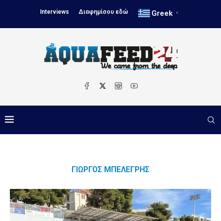
Interviews
Διαφημίσου εδώ
Greek
▼
ΓΙΏΡΓΟΣ ΜΠΕΛΈΓΡΗΣ