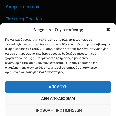
Διαφημίσου εδώ
Πολιτική Cookies
Διαχείριση Συγκατάθεσης
Όροι Χρήσης
Για να παρέχουμε την καλύτερη εμπειρία, χρησιμοποιούμε
Πολιτική Απορρήτου
τεχνολογίες όπως cookies για την αποθήκευση ή/και την πρόσβαση σε
πληροφορίες συσκευών. Η συγκατάθεση για τις εν λόγω τεχνολογίες
θα μας επιτρέψει να επεξεργαστούμε δεδομένα προσωπικού
χαρακτήρα, όπως συμπεριφορά περιήγησης ή μοναδικά
αναγνωριστικά σε αυτόν τον ιστότοπο. Η μη συγκατάθεση ή η
ανάκληση της συγκατάθεσης, μπορεί να επηρεάσει αρνητικά
ΕΠΙΚΟΙΝΩΝΙΑ
ορισμένες λειτουργίες και δυνατότητες.
FACEBOOK
TWITTER
INSTAGRAM
YOUTUBE
ΑΠΟΔΟΧΉ
ΔΕΝ ΑΠΟΔΈΧΟΜΑΙ
ΠΡΟΒΟΛΉ ΠΡΟΤΙΜΉΣΕΩΝ
© AQF24 MEDIA