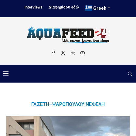
Interviews
Διαφημίσου εδώ
Greek
▼
ΓΑΖΈΤΗ–ΨΑΡΟΠΟΎΛΟΥ ΝΕΦΈΛΗ