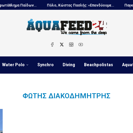
θλημα Παίδων...
Πόλο, Κώστας Πασλής: «Επενδύουμε...
Παγκόσμι
Water Polo
Synchro
Diving
Beachpolistas
Aqua
ΦΏΤΗΣ ΔΙΑΚΟΔΗΜΉΤΡΗΣ