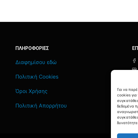
ΠΛΗΡΟΦΟΡΙΕΣ
ΕΠ
Διαφημίσου εδώ
Πολιτική Cookies
Για να παρ
Όροι Χρήσης
cookies γι
συγκατάθεσ
Πολιτική Απορρήτου
δεδομένα π
αναγνωριστ
συγκατάθεσ
δυνατότητε