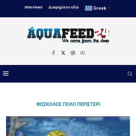
Interviews
Διαφημίσου εδώ
Greek
▼
ΦΏΣΚΟΛΟΣ ΠΌΛΟ ΠΕΡΙΣΤΈΡΙ