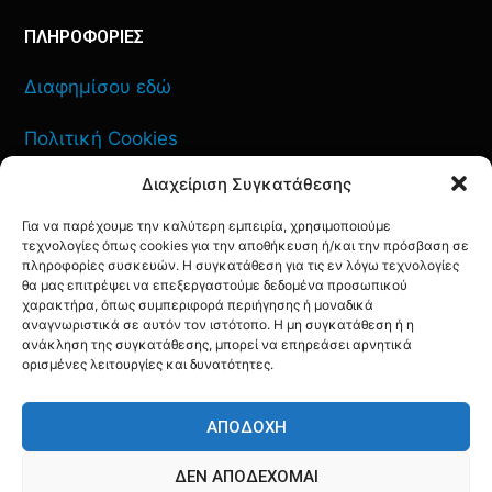
ΠΛΗΡΟΦΟΡΙΕΣ
Διαφημίσου εδώ
Πολιτική Cookies
Διαχείριση Συγκατάθεσης
Όροι Χρήσης
Για να παρέχουμε την καλύτερη εμπειρία, χρησιμοποιούμε
Πολιτική Απορρήτου
τεχνολογίες όπως cookies για την αποθήκευση ή/και την πρόσβαση σε
πληροφορίες συσκευών. Η συγκατάθεση για τις εν λόγω τεχνολογίες
θα μας επιτρέψει να επεξεργαστούμε δεδομένα προσωπικού
χαρακτήρα, όπως συμπεριφορά περιήγησης ή μοναδικά
αναγνωριστικά σε αυτόν τον ιστότοπο. Η μη συγκατάθεση ή η
ανάκληση της συγκατάθεσης, μπορεί να επηρεάσει αρνητικά
ΕΠΙΚΟΙΝΩΝΙΑ
ορισμένες λειτουργίες και δυνατότητες.
FACEBOOK
TWITTER
INSTAGRAM
YOUTUBE
ΑΠΟΔΟΧΉ
ΔΕΝ ΑΠΟΔΈΧΟΜΑΙ