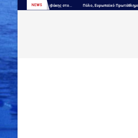
NEWS
ώνιος, Νίκος Κουτουβάκης στο...
Πόλο, Ευρωπαϊκό Πρωτάθλημα Νέων.