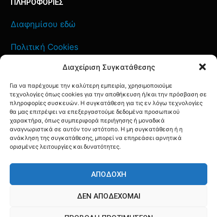
ΠΛΗΡΟΦΟΡΙΕΣ
Διαφημίσου εδώ
Πολιτική Cookies
Διαχείριση Συγκατάθεσης
Όροι Χρήσης
Για να παρέχουμε την καλύτερη εμπειρία, χρησιμοποιούμε
Πολιτική Απορρήτου
τεχνολογίες όπως cookies για την αποθήκευση ή/και την πρόσβαση σε
πληροφορίες συσκευών. Η συγκατάθεση για τις εν λόγω τεχνολογίες
θα μας επιτρέψει να επεξεργαστούμε δεδομένα προσωπικού
χαρακτήρα, όπως συμπεριφορά περιήγησης ή μοναδικά
αναγνωριστικά σε αυτόν τον ιστότοπο. Η μη συγκατάθεση ή η
ανάκληση της συγκατάθεσης, μπορεί να επηρεάσει αρνητικά
ΕΠΙΚΟΙΝΩΝΙΑ
ορισμένες λειτουργίες και δυνατότητες.
FACEBOOK
TWITTER
INSTAGRAM
YOUTUBE
ΑΠΟΔΟΧΉ
ΔΕΝ ΑΠΟΔΈΧΟΜΑΙ