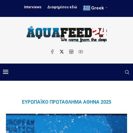
Interviews
Διαφημίσου εδώ
Greek
▼
ΕΥΡΩΠΑΪΚΌ ΠΡΩΤΆΘΛΗΜΑ ΑΘΉΝΑ 2025