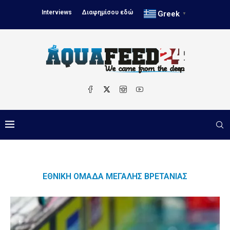
Interviews
Διαφημίσου εδώ
Greek
▼
ΕΘΝΙΚΉ ΟΜΆΔΑ ΜΕΓΆΛΗΣ ΒΡΕΤΑΝΊΑΣ