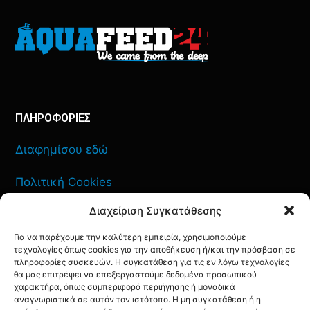
ΠΛΗΡΟΦΟΡΙΕΣ
Διαφημίσου εδώ
Πολιτική Cookies
Διαχείριση Συγκατάθεσης
Όροι Χρήσης
Για να παρέχουμε την καλύτερη εμπειρία, χρησιμοποιούμε
Πολιτική Απορρήτου
τεχνολογίες όπως cookies για την αποθήκευση ή/και την πρόσβαση σε
πληροφορίες συσκευών. Η συγκατάθεση για τις εν λόγω τεχνολογίες
θα μας επιτρέψει να επεξεργαστούμε δεδομένα προσωπικού
χαρακτήρα, όπως συμπεριφορά περιήγησης ή μοναδικά
αναγνωριστικά σε αυτόν τον ιστότοπο. Η μη συγκατάθεση ή η