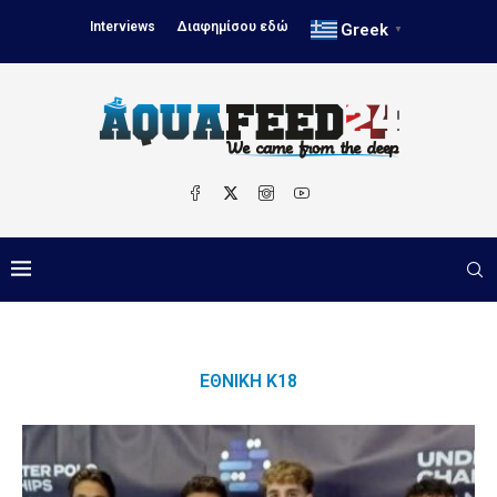
Interviews
Διαφημίσου εδώ
Greek
▼
ΕΘΝΙΚΉ Κ18