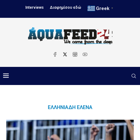
Interviews
Διαφημίσου εδώ
Greek
▼
ΕΛΛΗΝΙΆΔΗ ΈΛΕΝΑ