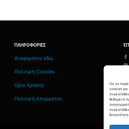
ΠΛΗΡΟΦΟΡΙΕΣ
ΕΠ
Διαφημίσου εδώ
Πολιτική Cookies
Για να παρ
Όροι Χρήσης
cookies γι
συγκατάθεσ
Πολιτική Απορρήτου
δεδομένα π
αναγνωριστ
συγκατάθεσ
δυνατότητε