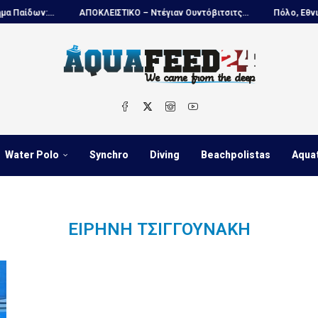
δων:...
ΑΠΟΚΛΕΙΣΤΙΚΟ – Ντέγιαν Ουντόβιτσιτς...
Πόλο, Εθνική Ν
Water Polo
Synchro
Diving
Beachpolistas
Aqua
ΕΙΡΉΝΗ ΤΣΙΓΓΟΥΝΆΚΗ