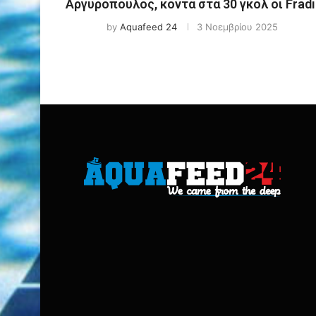
Αργυρόπουλος, κοντά στα 30 γκόλ οι Fradi
by
Aquafeed 24
3 Νοεμβρίου 2025