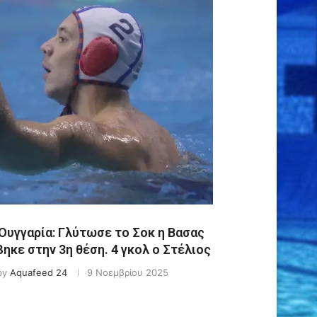
Ουγγαρία: Γλύτωσε το Σοκ η Βασας
βηκε στην 3η θέση. 4 γκολ ο Στέλιος
by
Aquafeed 24
9 Νοεμβρίου 2025