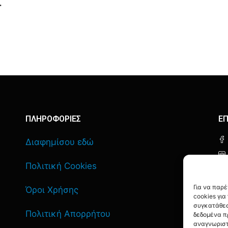
.
ΠΛΗΡΟΦΟΡΙΕΣ
ΕΠ
Διαφημίσου εδώ
Πολιτική Cookies
Για να παρ
Όροι Χρήσης
cookies γι
συγκατάθεσ
Πολιτική Απορρήτου
δεδομένα π
αναγνωριστ