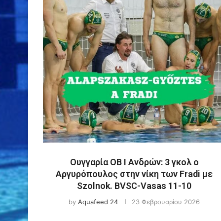
Ουγγαρία ΟΒ Ι Ανδρών: 3 γκολ ο
Αργυρόπουλος στην νίκη των Fradi με
Szolnok. BVSC-Vasas 11-10
by
Aquafeed 24
23 Φεβρουαρίου 2026