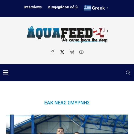
Interviews
Διαφημίσου εδώ
Greek
▼
ΕΑΚ ΝΈΑΣ ΣΜΎΡΝΗΣ