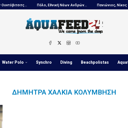
τόβιτσιτς...
Πόλο, Εθνική Νέων Ανδρών...
Πανιώνιος, Νίκος Κουτ
Water Polo
Synchro
Diving
Beachpolistas
Aqua
ΔΉΜΗΤΡΑ ΧΑΛΚΙΆ ΚΟΛΎΜΒΗΣΗ