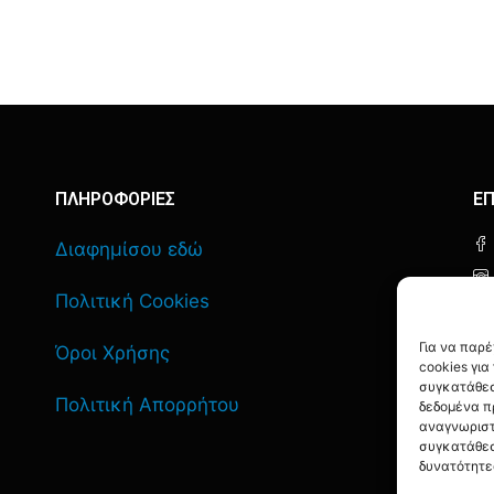
ΠΛΗΡΟΦΟΡΙΕΣ
ΕΠ
Διαφημίσου εδώ
Πολιτική Cookies
Για να παρ
Όροι Χρήσης
cookies γι
συγκατάθεσ
Πολιτική Απορρήτου
δεδομένα π
αναγνωριστ
συγκατάθεσ
δυνατότητε