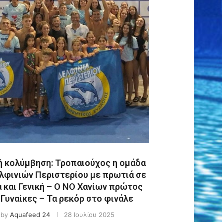
ή κολύμβηση: Τροπαιούχος η ομάδα
λφινιών Περιστερίου με πρωτιά σε
 και Γενική – Ο ΝΟ Χανίων πρώτος
 Γυναίκες – Τα ρεκόρ στο φινάλε
by
Aquafeed 24
28 Ιουλίου 2025