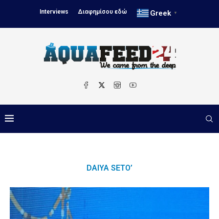
Interviews
Διαφημίσου εδώ
Greek
▼
DAIYA SETO’