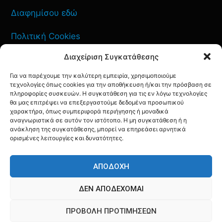
Διαφημίσου εδώ
Πολιτική Cookies
Διαχείριση Συγκατάθεσης
Όροι Χρήσης
Για να παρέχουμε την καλύτερη εμπειρία, χρησιμοποιούμε
Πολιτική Απορρήτου
τεχνολογίες όπως cookies για την αποθήκευση ή/και την πρόσβαση σε
πληροφορίες συσκευών. Η συγκατάθεση για τις εν λόγω τεχνολογίες
θα μας επιτρέψει να επεξεργαστούμε δεδομένα προσωπικού
χαρακτήρα, όπως συμπεριφορά περιήγησης ή μοναδικά
αναγνωριστικά σε αυτόν τον ιστότοπο. Η μη συγκατάθεση ή η
ανάκληση της συγκατάθεσης, μπορεί να επηρεάσει αρνητικά
ΕΠΙΚΟΙΝΩΝΙΑ
ορισμένες λειτουργίες και δυνατότητες.
FACEBOOK
TWITTER
INSTAGRAM
YOUTUBE
ΑΠΟΔΟΧΉ
ΔΕΝ ΑΠΟΔΈΧΟΜΑΙ
ΠΡΟΒΟΛΉ ΠΡΟΤΙΜΉΣΕΩΝ
© AQF24 MEDIA