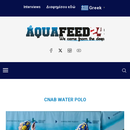
Interviews
Διαφημίσου εδώ
Greek
▼
CNAB WATER POLO