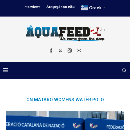
Interviews
Διαφημίσου εδώ
Greek
▼
CN MATARO WOMENS WATER POLO