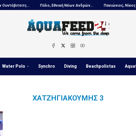
βιτσιτς...
Πόλο, Εθνική Νέων Ανδρών...
Πανιώνιος, Νίκος Κουτο
Water Polo
Synchro
Diving
Beachpolistas
Aqua
ΧΑΤΖΗΓΙΑΚΟΥΜΉΣ 3