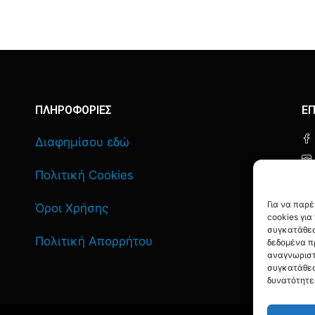
ΠΛΗΡΟΦΟΡΙΕΣ
ΕΠ
Διαφημίσου εδώ
Πολιτική Cookies
Για να παρ
Όροι Χρήσης
cookies γι
συγκατάθεσ
Πολιτική Απορρήτου
δεδομένα π
αναγνωριστ
συγκατάθεσ
δυνατότητε