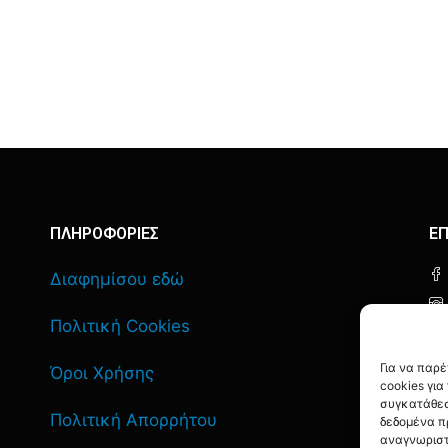
ΠΛΗΡΟΦΟΡΙΕΣ
ΕΠ
Διαφημίσου εδώ
Πολιτική Cookies
Για να παρ
Όροι Χρήσης
cookies γι
συγκατάθεσ
Πολιτική Απορρήτου
δεδομένα π
αναγνωριστ