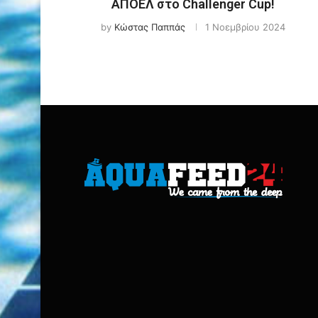
ΑΠΟΕΛ στο Challenger Cup!
by
Κώστας Παππάς
1 Νοεμβρίου 2024